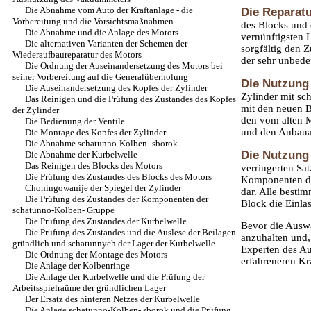
Die Abnahme vom Auto der Kraftanlage - die
Die Reparat
Vorbereitung und die Vorsichtsmaßnahmen
des Blocks und 
Die Abnahme und die Anlage des Motors
vernünftigsten 
Die alternativen Varianten der Schemen der
sorgfältig den 
Wiederaufbaureparatur des Motors
der sehr unbede
Die Ordnung der Auseinandersetzung des Motors bei
seiner Vorbereitung auf die Generalüberholung
Die Nutzung
Die Auseinandersetzung des Kopfes der Zylinder
Zylinder mit sc
Das Reinigen und die Prüfung des Zustandes des Kopfes
mit den neuen B
der Zylinder
den vom alten 
Die Bedienung der Ventile
und den Anbaua
Die Montage des Kopfes der Zylinder
Die Abnahme schatunno-Kolben- sborok
Die Nutzung
Die Abnahme der Kurbelwelle
Das Reinigen des Blocks des Motors
verringerten Sat
Die Prüfung des Zustandes des Blocks des Motors
Komponenten de
Choningowanije der Spiegel der Zylinder
dar. Alle bestim
Die Prüfung des Zustandes der Komponenten der
Block die Einla
schatunno-Kolben- Gruppe
Die Prüfung des Zustandes der Kurbelwelle
Bevor die Ausw
Die Prüfung des Zustandes und die Auslese der Beilagen
anzuhalten und,
gründlich und schatunnych der Lager der Kurbelwelle
Experten des Au
Die Ordnung der Montage des Motors
erfahreneren Kra
Die Anlage der Kolbenringe
Die Anlage der Kurbelwelle und die Prüfung der
Arbeitsspielraüme der gründlichen Lager
Der Ersatz des hinteren Netzes der Kurbelwelle
Die Anlage schatunno-Kolben- sborok und die Prüfung