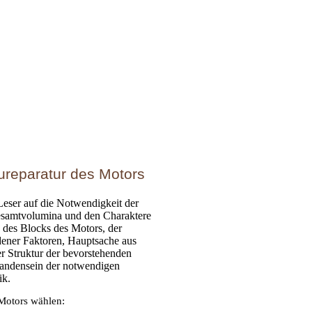
ureparatur des Motors
Leser auf die Notwendigkeit der
esamtvolumina und den Charaktere
 des Blocks des Motors, der
dener Faktoren, Hauptsache aus
r Struktur der bevorstehenden
handensein der notwendigen
ik.
Motors wählen: