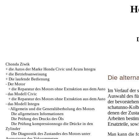
H
Chonda Ziwik
+
die Autos der Marke Honda Civic und Acura Integra
+
die Betriebsanweisung
Die altern
+
Die laufende Bedienung
-
Der Motor
+
die Reparatur des Motors ohne Extraktion aus dem Auto
Im Verlauf der 
- das Modell Civic
Auswahl des fü
+
die Reparatur des Motors ohne Extraktion aus dem Auto
der bevorstehen
- das Modell Integra
schatunno-Kolbe
-
Allgemein und die Generalüberholung des Motors
denen der Zusta
Die allgemeinen Informationen
Arbeiten besti
Die Prüfung des Drucks des Öls
Die Prüfung kompressionnogo die Drücke in den
Ersatzteile, so
Zylinder
Die Diagnostik des Zustandes des Motors unter
Man kann die f
Ausnutzung des Vakuummeters