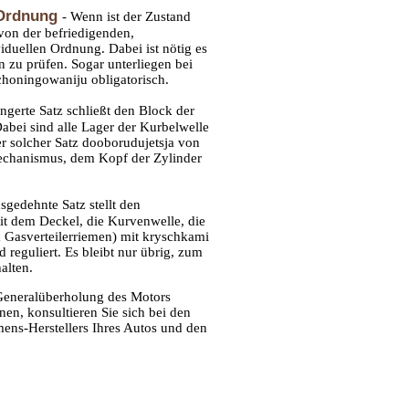
n Ordnung
- Wenn ist der Zustand
on der befriedigenden,
iduellen Ordnung. Dabei ist nötig es
 zu prüfen. Sogar unterliegen bei
choningowaniju obligatorisch.
ingerte Satz schließt den Block der
abei sind alle Lager der Kurbelwelle
er solcher Satz dooborudujetsja von
hanismus, dem Kopf der Zylinder
sgedehnte Satz stellt den
mit dem Deckel, die Kurvenwelle, die
asverteilerriemen) mit kryschkami
 reguliert. Es bleibt nur übrig, zum
alten.
Generalüberholung des Motors
n, konsultieren Sie sich bei den
mens-Herstellers Ihres Autos und den