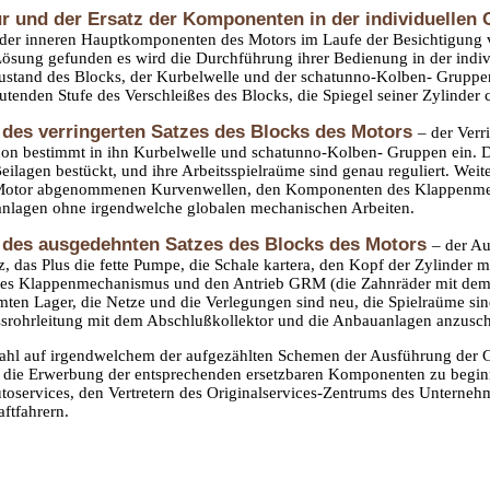
ur und der Ersatz der Komponenten in der individuelle
der inneren Hauptkomponenten des Motors im Laufe der Besichtigung v
Lösung gefunden es wird die Durchführung ihrer Bedienung in der indiv
Zustand des Blocks, der Kurbelwelle und der schatunno-Kolben- Gruppen
utenden Stufe des Verschleißes des Blocks, die Spiegel seiner Zylinder 
 des verringerten Satzes des Blocks des Motors
– der Verr
hon bestimmt in ihn Kurbelwelle und schatunno-Kolben- Gruppen ein. D
eilagen bestückt, und ihre Arbeitsspielraüme sind genau reguliert. Weit
Motor abgenommenen Kurvenwellen, den Komponenten des Klappenmec
nlagen ohne irgendwelche globalen mechanischen Arbeiten.
 des ausgedehnten Satzes des Blocks des Motors
– der Au
z, das Plus die fette Pumpe, die Schale kartera, den Kopf der Zylinder 
s Klappenmechanismus und den Antrieb GRM (die Zahnräder mit dem G
mten Lager, die Netze und die Verlegungen sind neu, die Spielraüme sind
ssrohrleitung mit dem Abschlußkollektor und die Anbauanlagen anzusch
ahl auf irgendwelchem der aufgezählten Schemen der Ausführung der 
 die Erwerbung der entsprechenden ersetzbaren Komponenten zu beginne
toservices, den Vertretern des Originalservices-Zentrums des Unterneh
ftfahrern.