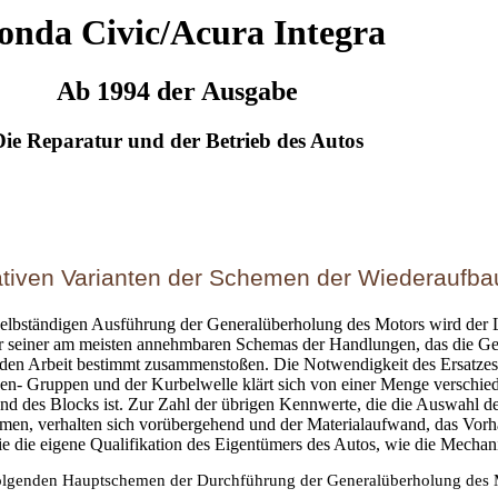
onda Civic/Acura Integra
Ab 1994 der Ausgabe
Die Reparatur und der Betrieb des Autos
ativen Varianten der Schemen der Wiederaufba
selbständigen Ausführung der Generalüberholung des Motors wird der 
r seiner am meisten annehmbaren Schemas der Handlungen, das die G
den Arbeit bestimmt zusammenstoßen. Die Notwendigkeit des Ersatzes
n- Gruppen und der Kurbelwelle klärt sich von einer Menge verschie
nd des Blocks ist. Zur Zahl der übrigen Kennwerte, die die Auswahl de
mmen, verhalten sich vorübergehend und der Materialaufwand, das Vor
wie die eigene Qualifikation des Eigentümers des Autos, wie die Mechan
olgenden Hauptschemen der Durchführung der Generalüberholung des 