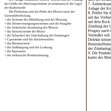
der Größe der Arbeitsspielraüme in schatunnych die Lager
7. Aufmerksam
der Kurbelwelle
Anlage der Ko
Der Probestart und die Probe des Motors nach der
8. Prüfen Sie 
Generalüberholung
auf das Vorha
+
die Systeme der Abkühlung und der Heizung
auf dem Rock 
+
des Stromversorgungssystemes und der Ausgabe
Zündung der Lu
+
die elektrische Ausrüstung des Motors
Progary nach d
+
die Steuersysteme der Motor
Verstoßes soll
+
die Schachtel der Umschaltung der Sendungen
+
Cцепление und die Antriebswellen
Defekte können
+
das Bremssystem
Brennstoffmis
+
die Aufhängung und die Lenkung
der Zündanlag
+
die Karosserie
9. Die Punktk
+
die elektrische Bordausrüstung
karter des Mot