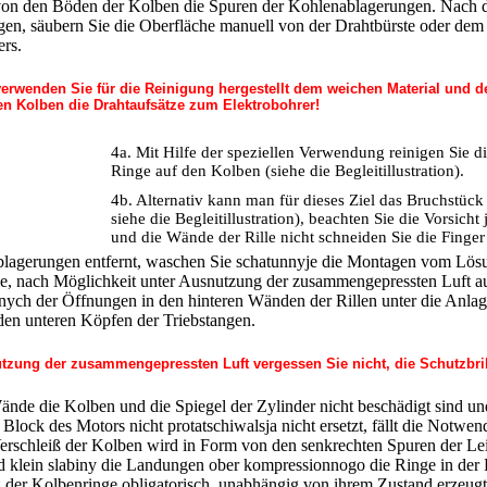
 von den Böden der Kolben die Spuren der Kohlenablagerungen. Nach d
en, säubern Sie die Oberfläche manuell von der Drahtbürste oder dem 
ers.
verwenden Sie für die Reinigung hergestellt dem weichen Material und d
en Kolben die Drahtaufsätze zum Elektrobohrer!
4a. Mit Hilfe der speziellen Verwendung reinigen Sie di
Ringe auf den Kolben (siehe die Begleitillustration).
4b. Alternativ kann man für dieses Ziel das Bruchstück
siehe die Begleitillustration), beachten Sie die Vorsich
und die Wände der Rille nicht schneiden Sie die Finger 
lagerungen entfernt, waschen Sie schatunnyje die Montagen vom Lösun
ie, nach Möglichkeit unter Ausnutzung der zusammengepressten Luft aus
ch der Öffnungen in den hinteren Wänden der Rillen unter die Anlage
den unteren Köpfen der Triebstangen.
utzung der zusammengepressten Luft vergessen Sie nicht, die Schutzbri
nde die Kolben und die Spiegel der Zylinder nicht beschädigt sind un
Block des Motors nicht protatschiwalsja nicht ersetzt, fällt die Notwen
erschleiß der Kolben wird in Form von den senkrechten Spuren der Lei
 klein slabiny die Landungen ober kompressionnogo die Ringe in der Ri
z der Kolbenringe obligatorisch, unabhängig von ihrem Zustand erzeugt