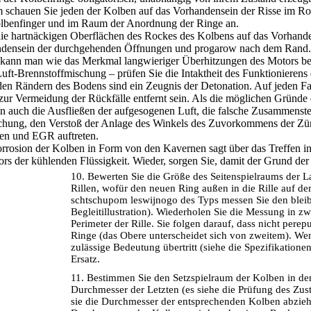
 schauen Sie jeden der Kolben auf das Vorhandensein der Risse im Ro
lbenfinger und im Raum der Anordnung der Ringe an.
die hartnäckigen Oberflächen des Rockes des Kolbens auf das Vorhand
ndensein der durchgehenden Öffnungen und progarow nach dem Rand.
kann man wie das Merkmal langwieriger Überhitzungen des Motors bewe
ft-Brennstoffmischung – prüfen Sie die Intaktheit des Funktionieren
en Rändern des Bodens sind ein Zeugnis der Detonation. Auf jeden Fal
 zur Vermeidung der Rückfälle entfernt sein. Als die möglichen Gründe
 auch die Ausfließen der aufgesogenen Luft, die falsche Zusammenste
chung, den Verstoß der Anlage des Winkels des Zuvorkommens der Zün
en und EGR auftreten.
orrosion der Kolben in Form von den Kavernen sagt über das Treffen 
ors der kühlenden Flüssigkeit. Wieder, sorgen Sie, damit der Grund der 
10. Bewerten Sie die Größe des Seitenspielraums der 
Rillen, wofür den neuen Ring außen in die Rille auf d
schtschupom leswijnogo des Typs messen Sie den bleib
Begleitillustration). Wiederholen Sie die Messung in z
Perimeter der Rille. Sie folgen darauf, dass nicht pere
Ringe (das Obere unterscheidet sich von zweitem). We
zulässige Bedeutung übertritt (siehe
die Spezifikatione
Ersatz.
11. Bestimmen Sie den Setzspielraum der Kolben in den
Durchmesser der Letzten (es siehe
die Prüfung des Zus
sie die Durchmesser der entsprechenden Kolben abzie