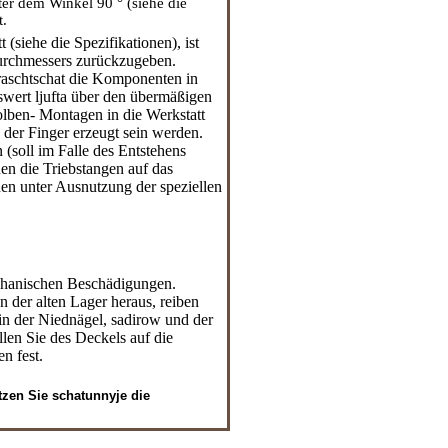
er dem Winkel 90 ° (siehe die
t.
t (siehe
die Spezifikationen
), ist
durchmessers zurückzugeben.
raschtschat die Komponenten in
wert ljufta über den übermäßigen
Kolben- Montagen in die Werkstatt
 der Finger erzeugt sein werden.
(soll im Falle des Entstehens
nen die Triebstangen auf das
n unter Ausnutzung der speziellen
echanischen Beschädigungen.
 der alten Lager heraus, reiben
in der Niednägel, sadirow und der
llen Sie des Deckels auf die
n fest.
tzen Sie schatunnyje die