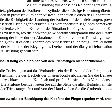
Durchmessers des Kolbens wird nach seinem Rock, unt
Begleitillustration) zur Achse des Kolbenfingers erzeug
etzspielraum des Kolbens im Zylinder die zulässige Bedeutung übertrit
Block in prototschku mit der Auswahl der neuen Kolben des Reparatur
Sie die Richtigkeit der Landung der Kolben auf den Triebstangen, pow
esetzten Richtungen versucht. Das Vorhandensein sagt jedes bemerkens
 Gelenkes. Für die Korrektur der Situation ist nötig es die schatunno-
es zu liefern, wo die notwendige Wiederaufbaureparatur und der Ersatz
rung der Prozedur der Abnahme der Kolben von den Triebstangen sein 
digkeit) ist es den Experten des Autoservices auch nötig. Parallel kön
 der Merkmale der Biegung, des Drehens und der übrigen Deformatione
 Ausrüstung geprüft sein.
ise ist nötig es die Kolben von den Triebstangen nicht abzunehmen.
 die Triebstangen auf das Vorhandensein der Risse und der übrigen m
nehmen Sie des Deckels der unteren Köpfe ab, ziehen Sie die Beilagen
in kryschkach und die Köpfe ab und prüfen Sie sie auf das Vorhandense
Die Prüfung beendet, legen Sie auf die Stelle die alten Beilagen an, ste
der Triebstangen fest und von der Hand ziehen Sie die Grubenbaubolze
or zwecks der Beseitigung des Klopfens der Finger repariert wird, erse