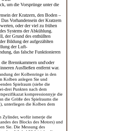
ck, um die Vorsprünge unter die
ensein der Kratzern, den Boden –
 Das Vorhandensein der Kratzern
rten, oder der viel zu frühen
s des Systems der Abkühlung.
l, der Grund des enthüllten
 der Bildung der aufgezählten
llung der Luft-
dung, das falsche Funktionieren
in die Brennkammern und\oder
inneren Ausfließen entfernt war.
Landung der Kolbenringe in den
em Kolben anlegen Sie und
enden Spielraum (siehe die
wei-drei Punkten nach dem
putspezifikazat kompressionnyje die
nn die Größe des Spielraums die
n
), unterliegen die Kolben dem
 Zylinder, wofür ismerje die
tandes des Blocks des Motors
) und
hen Sie. Die Messung des