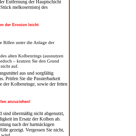
er Entfernung der Hauptschicht
Stück melkosernistoj des
en der Erosion leicht
e Rillen unter die Anlage der
 des alten Kolbenrings (ausnutzen
t jedoch – kratzen Sie den Grund
nicht auf.
gsmittel aus und sorgfältig
. Prüfen Sie die Passierbarkeit
 der Kolbenringe, sowie der fetten
llen anzuziehen!
d sind übermäßig nicht abgenutzt,
digkeit im Ersatz der Kolben ab.
stung nach der hartnäckigen
lle gezeigt. Vergessen Sie nicht,
 wird.