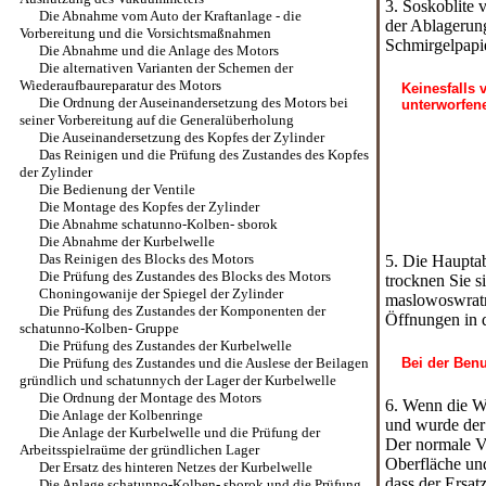
3. Soskoblite
Die Abnahme vom Auto der Kraftanlage - die
der Ablagerung
Vorbereitung und die Vorsichtsmaßnahmen
Schmirgelpapi
Die Abnahme und die Anlage des Motors
Die alternativen Varianten der Schemen der
Wiederaufbaureparatur des Motors
Keinesfalls 
Die Ordnung der Auseinandersetzung des Motors bei
unterworfen
seiner Vorbereitung auf die Generalüberholung
Die Auseinandersetzung des Kopfes der Zylinder
Das Reinigen und die Prüfung des Zustandes des Kopfes
der Zylinder
Die Bedienung der Ventile
Die Montage des Kopfes der Zylinder
Die Abnahme schatunno-Kolben- sborok
Die Abnahme der Kurbelwelle
Das Reinigen des Blocks des Motors
5. Die Hauptab
Die Prüfung des Zustandes des Blocks des Motors
trocknen Sie s
Choningowanije der Spiegel der Zylinder
maslowoswratny
Die Prüfung des Zustandes der Komponenten der
Öffnungen in 
schatunno-Kolben- Gruppe
Die Prüfung des Zustandes der Kurbelwelle
Die Prüfung des Zustandes und die Auslese der Beilagen
Bei der Ben
gründlich und schatunnych der Lager der Kurbelwelle
Die Ordnung der Montage des Motors
6. Wenn die Wä
Die Anlage der Kolbenringe
und wurde der 
Die Anlage der Kurbelwelle und die Prüfung der
Der normale V
Arbeitsspielraüme der gründlichen Lager
Oberfläche und
Der Ersatz des hinteren Netzes der Kurbelwelle
dass der Ersat
Die Anlage schatunno-Kolben- sborok und die Prüfung