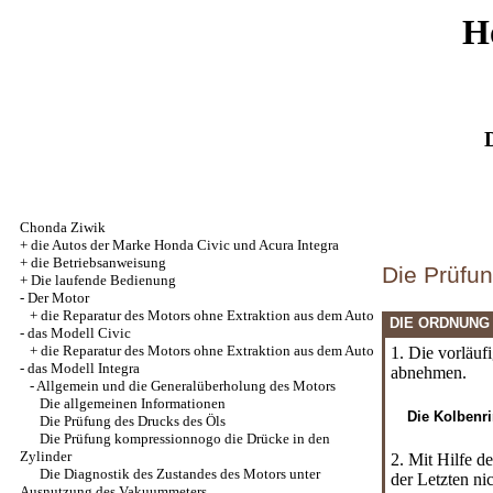
H
Chonda Ziwik
+
die Autos der Marke Honda Civic und Acura Integra
+
die Betriebsanweisung
Die Prüfu
+
Die laufende Bedienung
-
Der Motor
+
die Reparatur des Motors ohne Extraktion aus dem Auto
DIE ORDNUNG
- das Modell Civic
+
die Reparatur des Motors ohne Extraktion aus dem Auto
1. Die vorläuf
- das Modell Integra
abnehmen.
-
Allgemein und die Generalüberholung des Motors
Die allgemeinen Informationen
Die Kolbenri
Die Prüfung des Drucks des Öls
Die Prüfung kompressionnogo die Drücke in den
Zylinder
2. Mit Hilfe d
Die Diagnostik des Zustandes des Motors unter
der Letzten ni
Ausnutzung des Vakuummeters