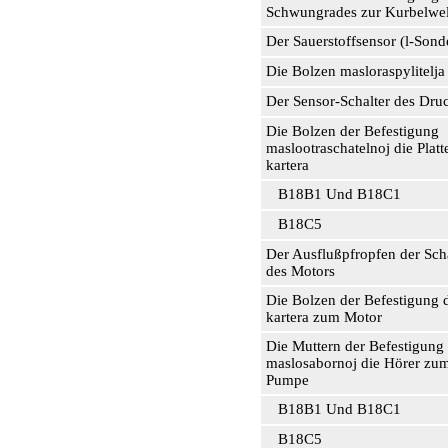
Schwungrades zur Kurbelwel
Der Sauerstoffsensor (l-Sond
Die Bolzen masloraspylitelja
Der Sensor-Schalter des Dru
Die Bolzen der Befestigung
maslootraschatelnoj die Platt
kartera
В18В1 Und В18С1
В18С5
Der Ausflußpfropfen der Scha
des Motors
Die Bolzen der Befestigung 
kartera zum Motor
Die Muttern der Befestigung
maslosabornoj die Hörer zu
Pumpe
В18В1 Und В18С1
В18С5