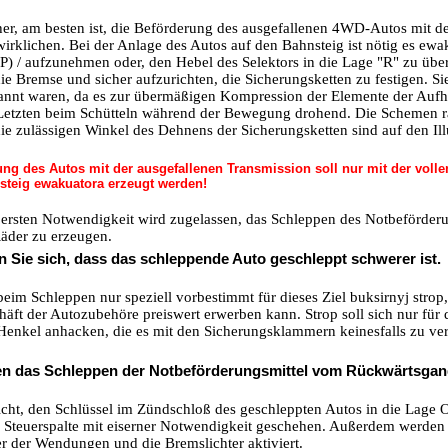
er, am besten ist, die Beförderung des ausgefallenen 4WD-Autos mit d
wirklichen. Bei der Anlage des Autos auf den Bahnsteig ist nötig es ewa
) / aufzunehmen oder, den Hebel des Selektors in die Lage "R" zu über
ie Bremse und sicher aufzurichten, die Sicherungsketten zu festigen. Sie
pannt waren, da es zur übermäßigen Kompression der Elemente der Aufh
Letzten beim Schütteln während der Bewegung drohend. Die Schemen ra
ie zulässigen Winkel des Dehnens der Sicherungsketten sind auf den Illu
ng des Autos mit der ausgefallenen Transmission soll nur mit der voll
steig ewakuatora erzeugt werden!
ßersten Notwendigkeit wird zugelassen, das Schleppen des Notbeförder
Räder zu erzeugen.
Sie sich, dass das schleppende Auto geschleppt schwerer ist.
eim Schleppen nur speziell vorbestimmt für dieses Ziel buksirnyj strop,
äft der Autozubehöre preiswert erwerben kann. Strop soll sich nur für di
enkel anhacken, die es mit den Sicherungsklammern keinesfalls zu verw
n das Schleppen der Notbeförderungsmittel vom Rückwärtsgang
icht, den Schlüssel im Zündschloß des geschleppten Autos in die Lage
r Steuerspalte mit eiserner Notwendigkeit geschehen. Außerdem werd
er der Wendungen und die Bremslichter aktiviert.