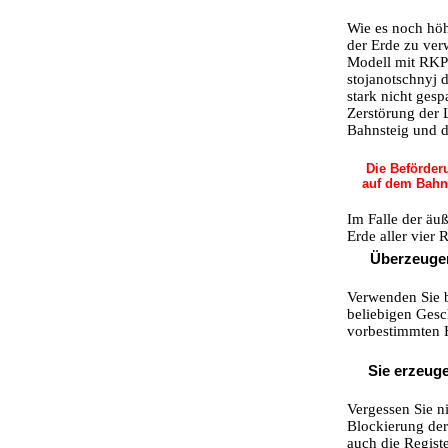
Wie es noch höh
der Erde zu ver
Modell mit RKPP
stojanotschnyj d
stark nicht ges
Zerstörung der 
Bahnsteig und d
Die Beförderu
auf dem Bahn
Im Falle der äu
Erde aller vier 
Überzeugen 
Verwenden Sie b
beliebigen Gesch
vorbestimmten H
Sie erzeuge
Vergessen Sie n
Blockierung de
auch die Regist