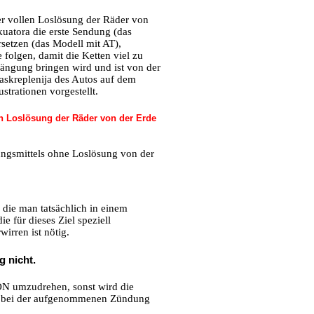
er vollen Loslösung der Räder von
kuatora die erste Sendung (das
setzen (das Modell mit AT),
 folgen, damit die Ketten viel zu
ängung bringen wird und ist von der
skreplenija des Autos auf dem
strationen vorgestellt.
en Loslösung der Räder von der Erde
ungsmittels ohne Loslösung von der
 die man tatsächlich in einem
e für dieses Ziel speziell
irren ist nötig.
 nicht.
 ON umzudrehen, sonst wird die
en bei der aufgenommenen Zündung