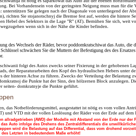
chiwanija ist nötig es saparkowat das Auto auf der ebenen horizontale
kung. Bei Vorhandensein von der geringsten Neigung muss man für di
: unterstützen Sie gelegen nach der Diagonale von unterliegend der 
), richten Sie stojanotschnyj die Bremse fest auf, werden die hintere
den Hebel des Selektors in die Lage "R" (AT). Bemühen Sie sich, weit
 wegzugehen wenn sich in der Nähe die Kinder befinden.
rung des Wechsels der Räder, bevor poddomkratschiwat das Auto, die
chlüssel schwächen Sie die Muttern der Befestigung des des Ersatzes 
r.
chiwanii folgt des Autos zwecks seiner Fixierung in der gehobenen Lag
Rads, der Reparaturarbeiten den Kopf des hydraulischen Hebers unter d
les der hinteren Achse zu führen. Zwecks der Verteilung der Belastung
domkratnoj die Punkte hat der Sinn, den hölzernen Block anzulegen. Di
er seiten- domkratnyje die Punkte geführt.
eppen
, das Notbeförderungsmittel, ausgestattet ist nötig es vom vollen Ant
T) und VTD mit der vollen Loslösung der Räder von der Erde auf dem 
 allradgetrieben (AWD) der Modelle mit Abstand von der Erde nur der F
 das Auto infolge des Drehens des Zentraldifferentials die unwillkürlic
ppen wird die Belastung auf das Differential, dass vom drohend vorzeit
des Letzten in bedeutendem Maße erhöht!