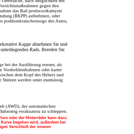
n Oberfläche, nach Möglichkeit mit
e Vorsichtsmaßnahmen gegen den
Abnahme das Rad protiwootkatnymi
 Sendung (RKPP) aufnehmen, oder
 von poddomkratschennogo des Autos,
 dekorative Kappe abnehmen Sie und
unterliegenden Rads. Bereiten Sie
e bei der Ausführung ernster, als
en Vorderblendrahmen oder karter
 zwischen dem Kopf des Hebers und
e Stützen werden unter etatmässig
rieb (AWD), der automatischen
Bahnsteig ewakuatora zu schleppen.
lure oder der Hinterräder kann dazu
he Kurve begehen wird, außerdem bei
igen Verschleiß der inneren