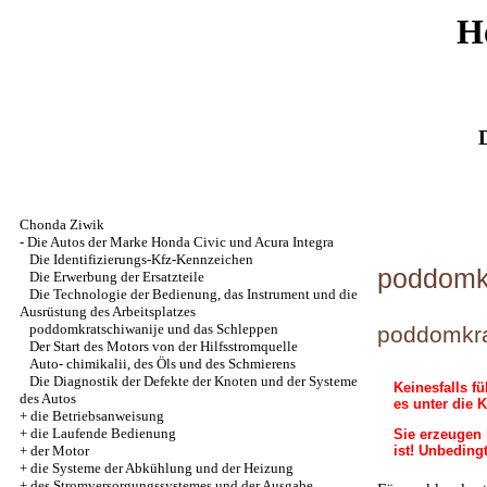
H
Chonda Ziwik
-
Die Autos der Marke Honda Civic und Acura Integra
Die Identifizierungs-Kfz-Kennzeichen
poddomkr
Die Erwerbung der Ersatzteile
Die Technologie der Bedienung, das Instrument und die
Ausrüstung des Arbeitsplatzes
poddomkratschiwanije und das Schleppen
poddomkra
Der Start des Motors von der Hilfsstromquelle
Auto- chimikalii, des Öls und des Schmierens
Die Diagnostik der Defekte der Knoten und der Systeme
Keinesfalls f
des Autos
es unter die 
+
die Betriebsanweisung
+
die Laufende Bedienung
Sie erzeugen 
+
der Motor
ist! Unbeding
+
die Systeme der Abkühlung und der Heizung
+
des Stromversorgungssystemes und der Ausgabe