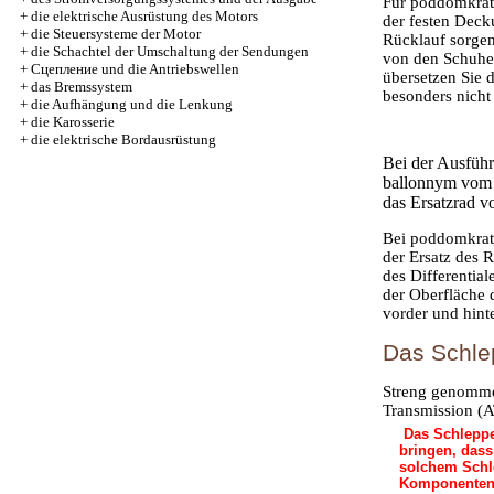
Für poddomkrats
+
die elektrische Ausrüstung des Motors
der festen Dec
+
die Steuersysteme der Motor
Rücklauf sorgen
+
die Schachtel der Umschaltung der Sendungen
von den Schuhen
+
Cцепление und die Antriebswellen
übersetzen Sie 
+
das Bremssystem
besonders nicht
+
die Aufhängung und die Lenkung
+
die Karosserie
+
die elektrische Bordausrüstung
Bei der Ausfüh
ballonnym vom S
das Ersatzrad vo
Bei poddomkrats
der Ersatz des 
des Differentia
der Oberfläche 
vorder und hint
Das Schl
Streng genommen
Transmission (A
Das Schleppen
bringen, dass
solchem Schle
Komponenten 