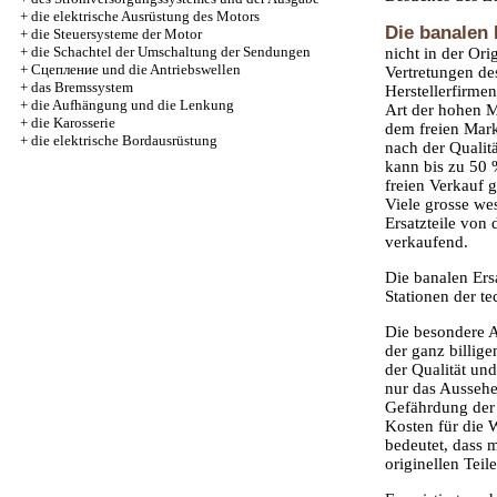
+
die elektrische Ausrüstung des Motors
Die banalen 
+
die Steuersysteme der Motor
+
die Schachtel der Umschaltung der Sendungen
nicht in der Ori
+
Cцепление und die Antriebswellen
Vertretungen de
+
das Bremssystem
Herstellerfirmen
+
die Aufhängung und die Lenkung
Art der hohen M
+
die Karosserie
dem freien Mark
+
die elektrische Bordausrüstung
nach der Qualitä
kann bis zu 50 
freien Verkauf 
Viele grosse we
Ersatzteile von
verkaufend.
Die banalen Ersa
Stationen der t
Die besondere A
der ganz billig
der Qualität un
nur das Aussehen
Gefährdung der 
Kosten für die 
bedeutet, dass 
originellen Teil