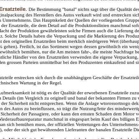
Ersatzteile.
Die Bestimmung "banal" nichts sagt über die Qualität des 
ginalpackung des Herstellers des Autos verkauft wird und erstrecken sich
s Unternehmens. Das Hauptskelett der Quellen der vorliegenden Gruppe
 der Ersatzteile, die dem Detail auf die Produktionslinien manchmal sofo
acht der Produktion gewährleisten solche Firmen auch die Lieferung der
t. Solche Details haben die Verpackung und die Markierung des Produze
t den originellen Ersatzteilen beim merklich niedrigeren Wert (überhaup
% gehen). Freilich, ist das Sortiment wegen dessen gewöhnlich ein weni
gewöhnlich bemühen, nur die Am meisten fahr-, die meiste Nachfrage b
stliche Händler von den Ersatzteilen verwenden die eigene Verpackung,
 den grossen Parteien unmittelbar bei den Produzenten einkaufend und 
tzteile erstrecken sich durch die unabhängigen Geschäfte der Ersatzteil
echnischen Wartung in der Regel.
ufmerksamkeit ist nötig es der Qualität der erworbenen Ersatzteile zuz
en Details (im Vergleich zu originell und banal der bekannten Firmen zu
d der Sicherheit nicht entsprechen. Wenn die Anlage wtorossortnogo deko
 des Autos zu beeinflussen, so trägt die Nutzung/fette des minderwertig
Sicherheit der Passagiere, oder kann den ernsten Schaden dem Motor ve
Wiederaufbaureparatur manchmal in eingespart beim Kauf des billigen E
man sich bemühen muss, der offiziellen Vertretungen des Unternehmens-H
e), oder der sich gut bewährenden Lieferanten der banalen Ersatzteile D