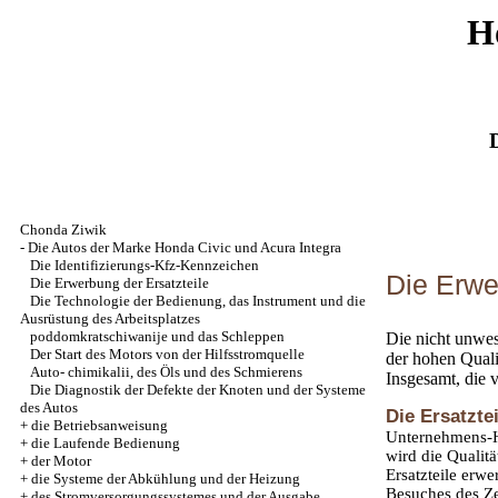
H
Chonda Ziwik
-
Die Autos der Marke Honda Civic und Acura Integra
Die Identifizierungs-Kfz-Kennzeichen
Die Erwe
Die Erwerbung der Ersatzteile
Die Technologie der Bedienung, das Instrument und die
Ausrüstung des Arbeitsplatzes
poddomkratschiwanije und das Schleppen
Die nicht unwes
Der Start des Motors von der Hilfsstromquelle
der hohen Quali
Auto- chimikalii, des Öls und des Schmierens
Insgesamt, die 
Die Diagnostik der Defekte der Knoten und der Systeme
des Autos
Die Ersatzte
+
die Betriebsanweisung
Unternehmens-He
+
die Laufende Bedienung
wird die Qualit
+
der Motor
Ersatzteile erw
+
die Systeme der Abkühlung und der Heizung
Besuches des Ze
+
des Stromversorgungssystemes und der Ausgabe