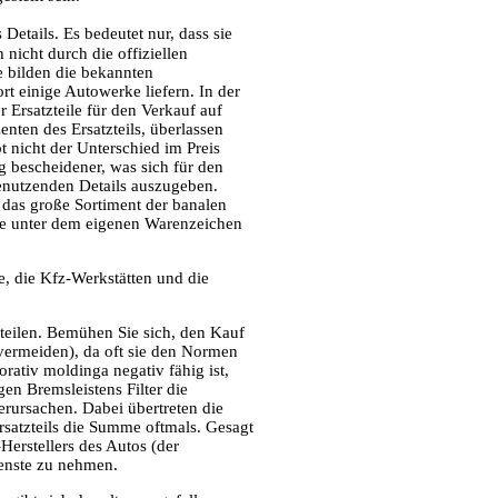
Details. Es bedeutet nur, dass sie
 nicht durch die offiziellen
 bilden die bekannten
rt einige Autowerke liefern. In der
 Ersatzteile für den Verkauf auf
nten des Ersatzteils, überlassen
t nicht der Unterschied im Preis
g bescheidener, was sich für den
enutzenden Details auszugeben.
 das große Sortiment der banalen
sie unter dem eigenen Warenzeichen
e, die Kfz-Werkstätten und die
uteilen. Bemühen Sie sich, den Kauf
 vermeiden), da oft sie den Normen
rativ moldinga negativ fähig ist,
en Bremsleistens Filter die
rursachen. Dabei übertreten die
rsatzteils die Summe oftmals. Gesagt
erstellers des Autos (der
ienste zu nehmen.