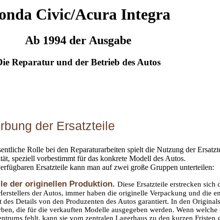
onda Civic/Acura Integra
Ab 1994 der Ausgabe
Die Reparatur und der Betrieb des Autos
rbung der Ersatzteile
entliche Rolle bei den Reparaturarbeiten spielt die Nutzung der Ersatz
tät, speziell vorbestimmt für das konkrete Modell des Autos.
verfügbaren Ersatzteile kann man auf zwei große Gruppen unterteilen:
ile der originellen Produktion.
Diese Ersatzteile erstrecken sich 
rstellers der Autos, immer haben die originelle Verpackung und die 
ät des Details von den Produzenten des Autos garantiert. In den Origina
erben, die für die verkauften Modelle ausgegeben werden. Wenn welche 
ntrums fehlt, kann sie vom zentralen Lagerhaus zu den kurzen Fristen ge