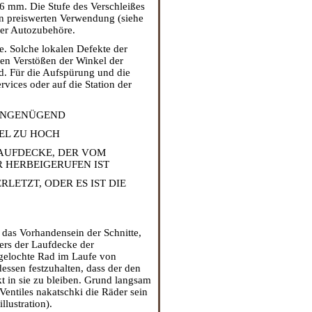
.6 mm. Die Stufe des Verschleißes
en preiswerten Verwendung (siehe
 der Autozubehöre.
. Solche lokalen Defekte der
den Verstößen der Winkel der
nd. Für die Aufspürung und die
ervices oder auf die Station der
 UNGENÜGEND
IEL ZU HOCH
LAUFDECKE, DER VOM
 HERBEIGERUFEN IST
LETZT, ODER ES IST DIE
 das Vorhandensein der Schnitte,
ers der Laufdecke der
gelochte Rad im Laufe von
dessen festzuhalten, dass der den
t in sie zu bleiben. Grund langsam
Ventiles nakatschki die Räder sein
llustration).