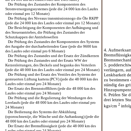
Die Prüfung des Zustandes der Komponenten des
Stromversorgungssystemes (jede die 24 000 km des Laufes
oder einmal pro 12 Monate)
Die Prüfung des Niveaus transmissionnogo die Öle RKPP
(jede die 24 000 km des Laufes oder einmal pro 12 Monate)
Die Besichtigung der Komponenten der Aufhängung und
des Steuerantriebes, die Prüfung des Zustandes der
Schutzkappen der Antriebswellen
Die Prüfung des Zustandes der Komponenten des Systems
der Ausgabe der durcharbeitenden Gase (jede die 9600 km
4. Aufmerksam 
des Laufes oder einmal pro 6 Monate)
Bremsflüssigke
Die Prüfung des Zustandes und der Ersatz der Zündkerzen
Bremsmechanis
Die Prüfung des Zustandes und der Ersatz WW der
5. podderschiw
Kerzenleitungen, des Deckels und begunka des Verteilers
(jede die 48 000 km des Laufes oder einmal pro 24 Monate)
verlängern, au
Die Prüfung und der Ersatz des Ventiles des Systems der
Lenkbarkeit de
gesteuerten Lüftung kartera (PCV) (jede die 48 000 km des
zu bestimmen e
Laufes oder einmal pro 24 Monate)
ständig das g
Der Ersatz des Brennstofffilters (jede die 48 000 km des
Hinzupumpens a
Laufes oder einmal pro 24 Monate)
6. Prüfen Sie 
Die Prüfung und die Regulierung der Wendungen des
drei letzten St
Leerlaufs (jede die 48 000 km des Laufes oder einmal pro
2
kgs/cm
infol
24 Monate)
Die Bedienung des Systems der Abkühlung
(oporoschnenije, die Wäsche und die Auftankung) (jede die
48 000 km des Laufes oder einmal pro 24 Monate)
Der Ersatz der Bremsflüssigkeit (jede die 48 000 km des
Laufes oder einmal pro 24 Monate)