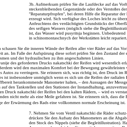
3b. Aufmerksam prüfen Sie die Laufdecke auf das Vorh
steckenbleibenden Gegenstände oder des Verstoßes der
"Reparaturpfropfen", bei deren Hilfe die Reparatur der
erzeugt wird. Sich verfügbar des Loches leicht zu überz
Anfeuchtens des verdächtigten Grundstücks der Oberfl
des seifigen Wassers (möglich siehe die Begleitillustr
ist, das Wasser wird pusyritsja beginnen. Unbedeuten
in schinomontaschnych der Werkstätten leicht repariert
schauen Sie die inneren Wände der Reifen aller vier Räder auf das Vo
it an. Im Falle der Aufspürung diese sofort prüfen Sie den Zustand der
men und der hydraulischen zu ihm angeschalteten Linien.
anije des geforderten Drucks nakatschki der Reifen wird wesentlich erl
ßerdem wird den maximalen Komfort bei der Bewegung gewährleisten wi
s Autos zu verringern. Sie erinnern sich, was richtig ist, den Druck im
s ist insbesondere unmöglich wenn es sich um die Reifen der radialen
riffbereit herankommende Manometer halten, – den Aussagen der Messg
uf den Tankstellen und den Stationen der Instandhaltung, anzuvertrauen
den Druck nakatschki der Reifen bei den kalten Rädern, – wird es verst
unden nicht mehr als eine Meile gefahren ist. Sie erinnern sich, dass di
ge der Erwärmung des Rads eine vollkommen normale Erscheinung ist.
7. Nehmen Sie vom Ventil nakatschki die Räder schutz
drücken Sie den Aufsatz des Manometers an die Abgab
den Stock des Nippels (siehe die Begleitillustration).