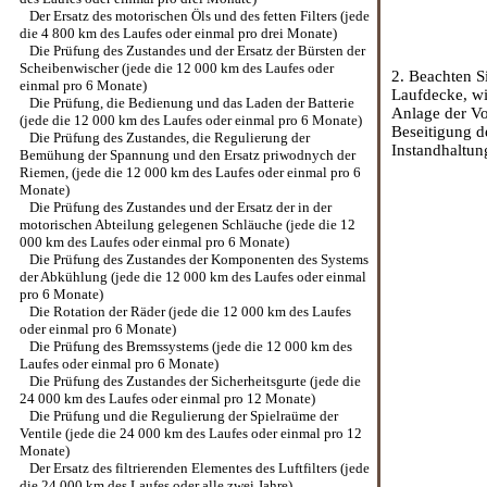
Der Ersatz des motorischen Öls und des fetten Filters (jede
die 4 800 km des Laufes oder einmal pro drei Monate)
Die Prüfung des Zustandes und der Ersatz der Bürsten der
Scheibenwischer (jede die 12 000 km des Laufes oder
2. Beachten S
einmal pro 6 Monate)
Laufdecke, wi
Die Prüfung, die Bedienung und das Laden der Batterie
Anlage der Vo
(jede die 12 000 km des Laufes oder einmal pro 6 Monate)
Beseitigung de
Die Prüfung des Zustandes, die Regulierung der
Instandhaltun
Bemühung der Spannung und den Ersatz priwodnych der
Riemen, (jede die 12 000 km des Laufes oder einmal pro 6
Monate)
Die Prüfung des Zustandes und der Ersatz der in der
motorischen Abteilung gelegenen Schläuche (jede die 12
000 km des Laufes oder einmal pro 6 Monate)
Die Prüfung des Zustandes der Komponenten des Systems
der Abkühlung (jede die 12 000 km des Laufes oder einmal
pro 6 Monate)
Die Rotation der Räder (jede die 12 000 km des Laufes
oder einmal pro 6 Monate)
Die Prüfung des Bremssystems (jede die 12 000 km des
Laufes oder einmal pro 6 Monate)
Die Prüfung des Zustandes der Sicherheitsgurte (jede die
24 000 km des Laufes oder einmal pro 12 Monate)
Die Prüfung und die Regulierung der Spielraüme der
Ventile (jede die 24 000 km des Laufes oder einmal pro 12
Monate)
Der Ersatz des filtrierenden Elementes des Luftfilters (jede
die 24 000 km des Laufes oder alle zwei Jahre)