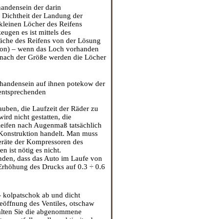
andensein der darin
 Dichtheit der Landung der
 kleinen Löcher des Reifens
eugen es ist mittels des
äche des Reifens von der Lösung
ation) – wenn das Loch vorhanden
d nach der Größe werden die Löcher
.
rhandensein auf ihnen potekow der
 entsprechenden
auben, die Laufzeit der Räder zu
rd nicht gestatten, die
 Reifen nach Augenmaß tatsächlich
 Konstruktion handelt. Man muss
eräte der Kompressoren des
 ist nötig es nicht.
anden, dass das Auto im Laufe von
e Erhöhung des Drucks auf 0.3 ÷ 0.6
- kolpatschok ab und dicht
eöffnung des Ventiles, otschaw
 Halten Sie die abgenommene