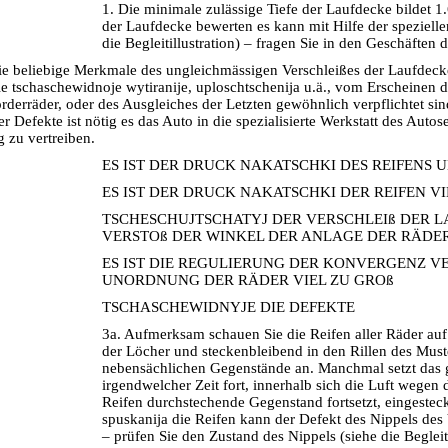
1. Die minimale zulässige Tiefe der Laufdecke bildet 1
der Laufdecke bewerten es kann mit Hilfe der speziell
die Begleitillustration) – fragen Sie in den Geschäften
ie beliebige Merkmale des ungleichmässigen Verschleißes der Laufdecke
e tschaschewidnoje wytiranije, uploschtschenija u.ä., vom Erscheinen 
rderräder, oder des Ausgleiches der Letzten gewöhnlich verpflichtet si
r Defekte ist nötig es das Auto in die spezialisierte Werkstatt des Autos
g zu vertreiben.
ES IST DER DRUCK NAKATSCHKI DES REIFENS
ES IST DER DRUCK NAKATSCHKI DER REIFEN V
TSCHESCHUJTSCHATYJ DER VERSCHLEIß DER 
VERSTOß DER WINKEL DER ANLAGE DER RÄDER
ES IST DIE REGULIERUNG DER KONVERGENZ VER
UNORDNUNG DER RÄDER VIEL ZU GROß
TSCHASCHEWIDNYJE DIE DEFEKTE
3a. Aufmerksam schauen Sie die Reifen aller Räder auf
der Löcher und steckenbleibend in den Rillen des Must
nebensächlichen Gegenstände an. Manchmal setzt das 
irgendwelcher Zeit fort, innerhalb sich die Luft wegen 
Reifen durchstechende Gegenstand fortsetzt, eingesteck
spuskanija die Reifen kann der Defekt des Nippels des 
– prüfen Sie den Zustand des Nippels (siehe die Begleiti