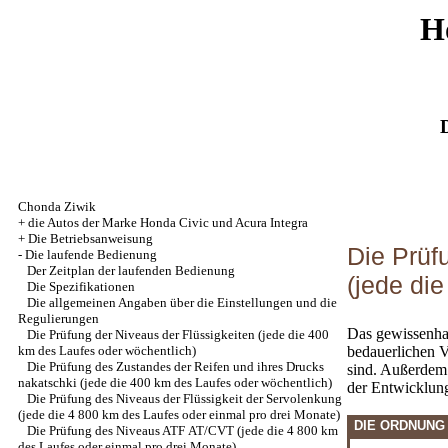
H
Chonda Ziwik
+
die Autos der Marke Honda Civic und Acura Integra
+
Die Betriebsanweisung
Die Prüf
-
Die laufende Bedienung
Der Zeitplan der laufenden Bedienung
(jede di
Die Spezifikationen
Die allgemeinen Angaben über die Einstellungen und die
Regulierungen
Das gewissenhaf
Die Prüfung der Niveaus der Flüssigkeiten (jede die 400
km des Laufes oder wöchentlich)
bedauerlichen 
Die Prüfung des Zustandes der Reifen und ihres Drucks
sind. Außerdem
nakatschki (jede die 400 km des Laufes oder wöchentlich)
der Entwicklun
Die Prüfung des Niveaus der Flüssigkeit der Servolenkung
(jede die 4 800 km des Laufes oder einmal pro drei Monate)
DIE ORDNUNG
Die Prüfung des Niveaus ATF АТ/CVT (jede die 4 800 km
des Laufes oder einmal pro drei Monate)