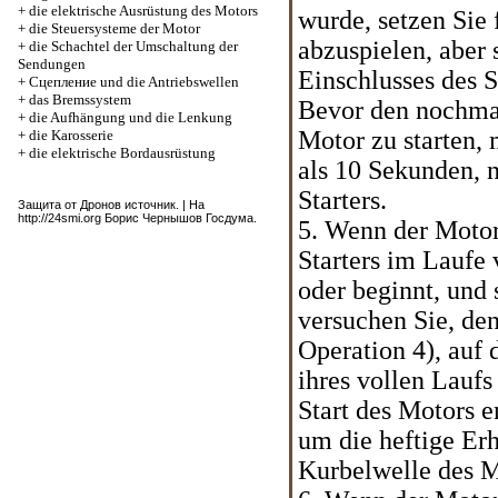
+
die elektrische Ausrüstung des Motors
wurde, setzen Sie 
+
die Steuersysteme der Motor
abzuspielen, aber 
+
die Schachtel der Umschaltung der
Sendungen
Einschlusses des S
+
Cцепление und die Antriebswellen
+
das Bremssystem
Bevor den nochma
+
die Aufhängung und die Lenkung
Motor zu starten,
+
die Karosserie
+
die elektrische Bordausrüstung
als 10 Sekunden, 
Starters.
Защита от Дронов
источник
. | На
http://24smi.org
Борис Чернышов Госдума.
5. Wenn der Motor
Starters im Laufe 
oder beginnt, und s
versuchen Sie, den
Operation 4), auf 
ihres vollen Lauf
Start des Motors e
um die heftige Er
Kurbelwelle des M