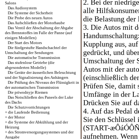
2. Bei der niedrig
Salons
Das Audiosystem
alle Hilfskonsume
Die Systeme der Sicherheit
die Belastung der 
Die Probe des neuen Autos
Das Aufschließen der Motorhaube
3. Die Autos mit d
Das Ventil der Abschaltung der Abgabe
des Brennstoffes im Falle der Panne (auf
Handumschaltung: 
einigen Modellen)
Kupplung aus, auf
Der Start des Motors
Die fünfgestufte Handschachtel der
gedrückt, und übe
Umschaltung der Sendungen
Die automatische Transmission
Umschaltung der S
Das stufenlose Getriebe (die
abgesonderten Modelle)
Autos mit der aut
Die Geräte der äusserlichen Beleuchtung
(einschließlich de
und der Signalisierung des Anhängers
Die Prüfung des Niveaus der Flüssigkeit in
Prüfen Sie, damit 
der automatischen Transmission
Die priwodnyje Riemen
Umfänge in der Lag
Das Notschließen des Paneels der Luke
Drücken Sie auf d
des Dachs
Die Schutzvorrichtungen
4. Auf das Pedal d
+
die Laufende Bedienung
+
der Motor
Sie den Schlüssel 
+
die Systeme der Abkühlung und der
(START-æÔáÓÔÑÓ 
Heizung
+
des Stromversorgungssystemes und der
aufnehmen. Wenn d
Ausgabe